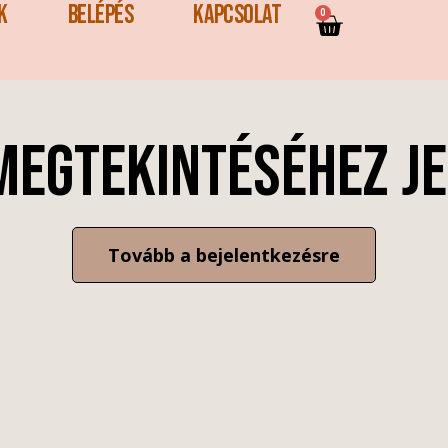
k
Belépés
Kapcsolat
0
megtekintéséhez je
Tovább a bejelentkezésre