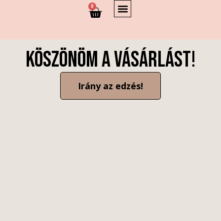
0
Köszönöm a vásárlást!
Irány az edzés!