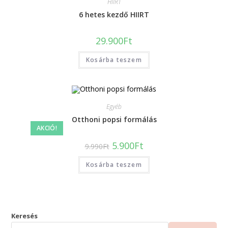
HIIRT
6 hetes kezdő HIIRT
29.900
Ft
Kosárba teszem
Egyéb
Otthoni popsi formálás
AKCIÓ!
5.900
Ft
9.990
Ft
Kosárba teszem
Keresés